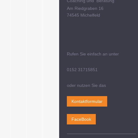
Coaching und Beratung
Am Riedgraben 16
74545 Michelfeld
Rufen Sie einfach an unter
0152 31715851
oder nutzen Sie das
Kontaktformular
FaceBook